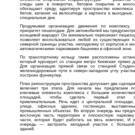
следы шин в поворотах, беговое покрытие и мног
обогащают среду, адаптируя пространство комплекса
бегом, катания на велосипеде и картинга в выходные,
специальные дни.
Продумывая организацию движения по комплексу
приоритет пешеходам. Для автомобилей мы предусмотр
кольцевой маршрут. Он минимально пересекает пешехо
позволяет воспользоваться любой из существующих 
северной границы участка, неподалеку от корпусов и м
автоматическими парковками-башнями в офисной зоне.
По транспортному кольцу также расположены остано
который курсирует со станции метро Киевская прямо д
Для организации прямой связи со станцией Студенч
железнодорожные пути в северо-западном углу участк
построен фуникулер.
План реконструкции пространства допускает два сценар
включает три этапа. Для начала мы предлагаем по
ключевые элементы комплекса с большим количество
площадей, чтобы сделать первый этап эко
привлекательным. Речь идет о центральной площади
улице, офисных зданиях, гостиницах, выставоч
промышленных объектах. Во вторую очередь мы предл
восточную часть территории и плоскостную парковк
части, которая будет работать на весь комплекс. И
очередь — застроить западный участок с большой
зданий.