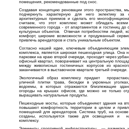
помещения, рекомендованные под снос.
Создавая концепцию реновации этого пространства, м
подчеркнуть характерную для него эклектику за 
архитектурных приемов и сделать его многофункцио
считаем, что этот комплекс может обладать всеми
современного города - от апартаментов и гостиниц до 
культурных объектов. Отвечая потребностям людей, к
комфорт, широкие возможности и продуманный серви
привлечь арендаторов и стать уникальным объектом.
Согласно нашей идее, ключевым объединяющим элем
комплекса, является широкая пешеходная улица. Она н
парковки на краю второй очереди, проходит через урба
офисный квартал, поворачивает на центральную площад
между живописных гостиничных корпусов из красног
заканчивается в выставочном квартале третьей очереди.
Экологичный образ комплексу придает прораста
уличной плитки трава, беседки в укромных уголках
водоемы, в которых отражаются близлежащие здан
огороды на крышах офисов, где можно не только от
выращивать натуральные продукты.
Пешеходные мосты, которые объединяют здания на вт
повышают комфортность территории в целом и привл
помещений для арендаторов. Система труб, на основе
созданы, используется также для освещения и н
комплексу.
Элементы спортивной инфраструктуры — разметка н